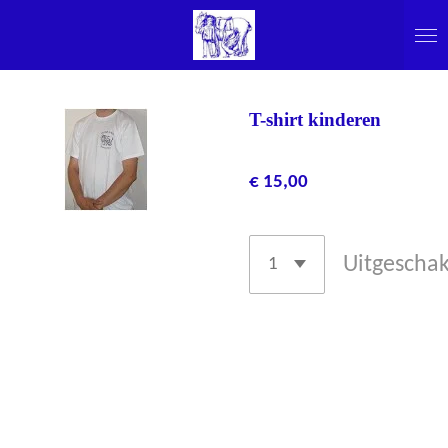
Ga
direct
naar
de
T-shirt kinderen
hoofdinhoud
€ 15,00
Uitgescha