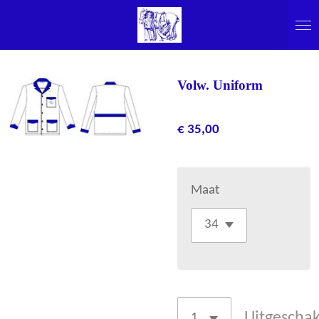
Ga
direct
naar
de
Volw. Uniform
hoofdinhoud
€ 35,00
Maat
Uitgescha