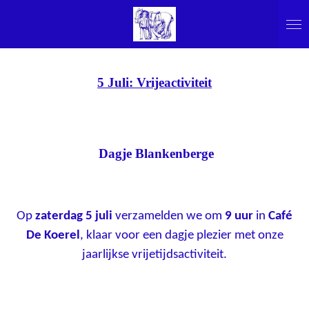
Ga
direct
naar
de
5 Juli: Vrijeactiviteit
hoofdinhoud
Dagje Blankenberge
Op
zaterdag 5 juli
verzamelden we om
9 uur
in
Café
De Koerel
, klaar voor een dagje plezier met onze
jaarlijkse vrijetijdsactiviteit.