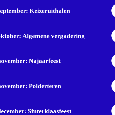
september: Keizeruithalen
oktober: Algemene vergadering
november: Najaarfeest
november: Polderteren
december: Sinterklaasfeest