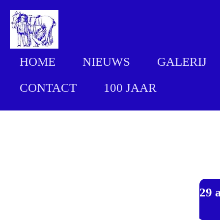
Ga
direct
naar
HOME
NIEUWS
GALERIJ
de
hoofdinhoud
CONTACT
100 JAAR
29 