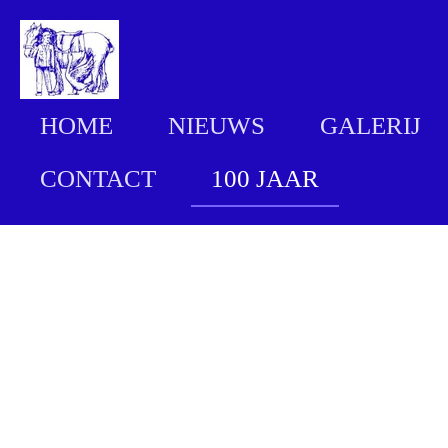
Ga
direct
naar
HOME
NIEUWS
GALERIJ
de
hoofdinhoud
CONTACT
100 JAAR